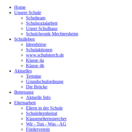
Home
Unsere Schule
Schulteam
Schulsozialarbeit
Unser Schulhaus
Schulchronik Mechtersheim
Schulleben
Ideenbörse
Schulaktionen
www.schulstorch.de
Klasse 4a
Klasse 4b
Aktuelles
Termine
Grundschulordnung
Die Brücke
Betreuung
Aktuelle Info
Elternarbeit
Eltern in der Schule
Schulelternbeirat
Klassenelternsprecher
Wir - Tun - Was - AG
Förderverein